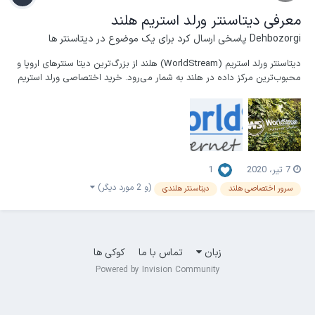
معرفی دیتاسنتر ورلد استریم هلند
Dehbozorgi
پاسخی ارسال کرد برای یک موضوع در
دیتاسنتر ها
دیتاسنتر ورلد استریم (WorldStream) هلند از بزرگ‌ترین دیتا سنترهای اروپا و
محبوب‌ترین مرکز داده در هلند به شمار می‌رود. خرید اختصاصی ورلد استریم
به علت قیمت مناسب، آپ‌تایم بسیار بالا و حساسیت کمتر به قوانین کپی
رایت و قوانین بین المللی، محبوبیت خاصی دارد مخصوصا بین کاربرانی که
در جستجوی هاستینگی هست...
7 تیر، 2020
1
(و 2 مورد دیگر)
سرور اختصاصی هلند
دیتاسنتر هلندی
زبان
تماس با ما
کوکی ها
Powered by Invision Community