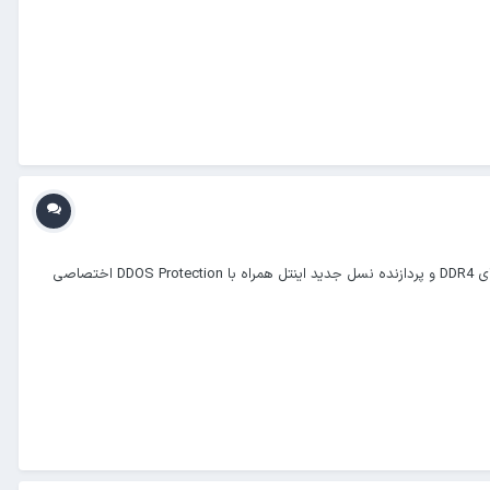
فروش سرورهای مجازی اختصاصی (VDS)، در دیتاسنتر معتبر پارس آنلاین، واقع در ایران (تهران) با پورت 1Gbps، هارد دیسک های پر سرعت، حافظه های DDR4 و پردازنده نسل جدید اینتل همراه با DDOS Protection اختصاصی