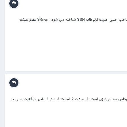
فناوری SSH چگونه ابداع شد؟ Tatu Ylönen ( زاده 1968 ) توسعه دهنده پروتکل رمزگذاری Secure Shell است. علاوه بر این ، وی به عنوان بنیانگذار و صاحب اصلی امنیت ارتباطات SSH شناخته می شود . Ylönen عضو هیئت
اهمیت موقعیت سرورها آیا می دانید اطلاعات وب سایت شما کجا ذخیره می شود؟ چرا موقعیت سرور اینقدر مهم است؟ دلیل این اهمیت تحت تاثیر قراردادن سه مورد زیر است: 1. سرعت 2. امنیت 3. سئو 1- تاثیر موقعیت سرور بر