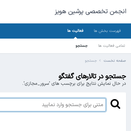
انجمن تخصصی پرشین هویز
فهرست بخش ها
فعالیت ها
تمامی فعالیت ها
جستجو
صفحه نخست
جستجو
جستجو در تالارهای گفتگو
در حال نمایش نتایج برای برچسب های 'سرور_مجازی'.