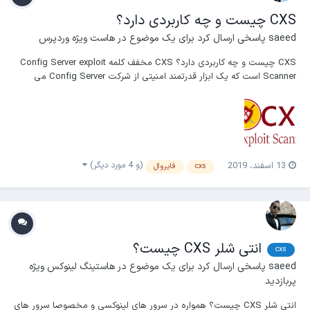
CXS چیست و چه کاربردی دارد؟
saeed
پاسخی ارسال کرد برای یک موضوع در
هاست ویژه وردپرس
CXS چیست و چه کاربردی دارد؟ CXS مخفف کلمه Config Server exploit
Scanner است که یک ابزار قدرتمند امنیتی از شرکت Config Server می
باشد. CXS جهت ایجاد و حفظ امنیت در هاستینگ به شما کمک خواهد کرد
امنیت در هاستینگ یک مسأله اساسی است. در واقع این محصول یک نوع
فایروال و آنتی ویروس محسوب می شود که با ا...
(و 4 مورد دیگر)
13 اسفند، 2019
cxs
فایروال
انتی شلر CXS چیست؟
cxs
saeed
پاسخی ارسال کرد برای یک موضوع در
هاستینگ لینوکس ویژه
پربازدید
انتی شلر CXS چیست؟ همواره در سرور های لینوکسی و مخصوصا سرور های