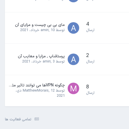
4
مای بی بی چیست و مزایای آن
ارسال
توسط
10 خرداد، 2021
,
amiri
2
پرستاشاپ , مزایا و معایب آن
ارسال
توسط
3 خرداد، 2021
,
amiri
چگونه VPNها می توانند تاثیر مثبت برروی SEO داشته باشند
8
توسط
,
MatthewMorais
12 دی،
ارسال
2021
تمامی فعالیت ها