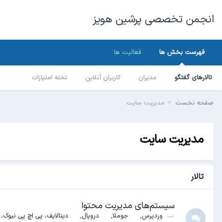
انجمن تخصصی پرشین هویز
فهرست بخش ها
فعالیت ها
تالارهای گفتگو
مدیران
کاربران آنلاین
تخته امتیازات
صفحه نخست
مدیریت سایت
مدیریت سایت
تالار
سیستم‌های مدیریت محتوا
وردپرس
جوملا
دروپال
دیتالایف، پی اچ پی نیوک،