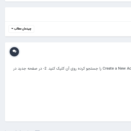
چیدمان مطالب
ایجاد هاست در نمایندگی برای ایجاد یک هاست جدید وارد کنترل پنل نمایندگی خود شوید. 1- سمت چپ صفحه در کادر مربوط به جستجو عبارت Create a New Account را جستجو کرده روی آن کلیک کنید. 2- در صفحه جدید در