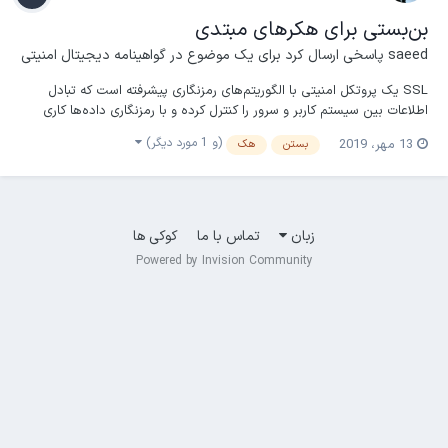
بن‌بستی برای هکرهای مبتدی
saeed
پاسخی ارسال کرد برای یک موضوع در
گواهینامه دیجیتال امنیتی
SSL یک پروتکل امنیتی با الگوریتم‌های رمزنگاری پیشرفته است که تبادل
اطلاعات بین سیستم کاربر و سرور را کنترل کرده و با رمزنگاری داده‌ها کاری
می‌کند که اطلاعات در بین مسیر برای شخص سومی قابل خواندن نباشند. یا
(و 1 مورد دیگر)
13 مهر، 2019
بستن
هک
به اصطلاح، اطلاعات را در یک تونل امنیتی رد و بدل می‌کند. این پروتکل برای
اولین بار در مرورگر...
زبان
تماس با ما
کوکی ها
Powered by Invision Community