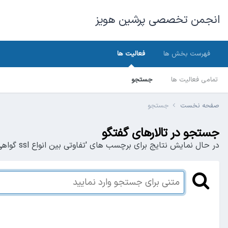
انجمن تخصصی پرشین هویز
فهرست بخش ها
فعالیت ها
تمامی فعالیت ها
جستجو
صفحه نخست
جستجو
جستجو در تالارهای گفتگو
در حال نمایش نتایج برای برچسب های 'تفاوتی بین انواع ssl گواهی نامه های دیجیتال'.