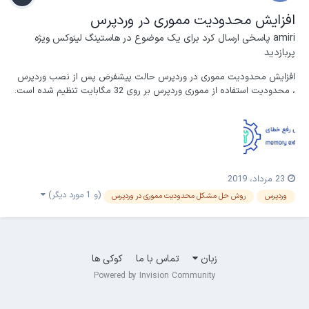
افزایش محدودیت مموری در وردپرس
amiri
پاسخی ارسال کرد برای یک موضوع در
هاستینگ لینوکس ویژه
پربازدید
افزایش محدودیت مموری در وردپرس حالت پیشفرض پس از نصب وردپرس
، محدودیت استفاده از مموری وردپرس بر روی 32 مگابایت تنظیم شده است.
این مشکل زمانی رخ می دهد که گاهاً افزونه‌ای را شما نصب کرده و برای
فعال کردن آن نیاز به بیش از 32 مگابایت است. عموما هنگام اجرای آن
افزونه با خطایی روبهرو مان...
23 مرداد، 2019
(و 1 مورد دیگر)
وردپرس
روش حل مشکل محدودیت مموری در وردپرس
زبان
تماس با ما
کوکی ها
Powered by Invision Community