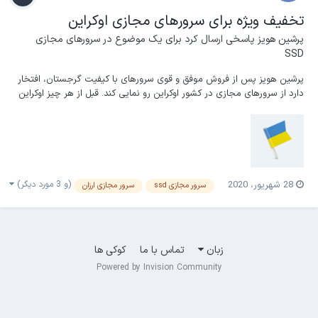
تخفیف ویژه برای سرورهای مجازی اوکراین
پرشین هویز
پاسخی ارسال کرد برای یک موضوع در
سرورهای مجازی
SSD
پرشین هویز پس از فروش موفق و قوی سرورهای با کیفیت گرجستان، افتخار
دارد از سرورهای مجازی در کشور اوکراین رو نمایی کند. قبل از هر چیز اوکراین
از کشورهای اروپای شرقی است. این کشور از شرق با روسیه؛ در شمال با
بلاروس؛ از غرب با لهستان، اسلوواکی و مجارستان؛ از جنوب غربی با رومانی و
مولداوی هم‌مرز است و در...
(و 3 مورد دیگر)
28 شهریور، 2020
سرور مجازی ssd
سرور مجازی ارزان
زبان
تماس با ما
کوکی ها
Powered by Invision Community