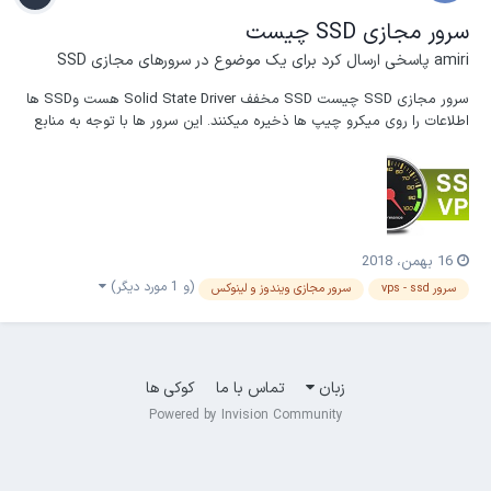
سرور مجازی SSD چیست
amiri
پاسخی ارسال کرد برای یک موضوع در
سرورهای مجازی SSD
سرور مجازی SSD چیست SSD مخفف Solid State Driver هست وSSD ها
اطلاعات را روی میکرو چیپ ها ذخیره میکنند. این سرور ها با توجه به منابع
اختصاصی و درایو های پرسرعت اس اس دی از کیفیت بی نظیری برخوردارند
و نسبت به سرور های مجازی معمولی تا 4 برابر از بازدهی و توان بیشتری
برخوردار هستند. در صورتی...
16 بهمن، 2018
(و 1 مورد دیگر)
سرور vps - ssd
سرور مجازی ویندوز و لینوکس
زبان
تماس با ما
کوکی ها
Powered by Invision Community