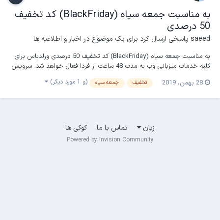
به مناسبت جمعه سیاه (BlackFriday) کد تخفیف
50 درصدی
saeed
پاسخی ارسال کرد برای یک موضوع در
اخبار و اطلاعیه ها
به مناسبت جمعه سیاه (BlackFriday) کد تخفیف 50 درصدی ورلدباس برای
کلیه خدمات میزبانی وب به مدت 48 ساعت از فردا فعال خواهد شد. سرویس
های میزبانی : https://persianwhois.com/services/hosting/ آدرس کانال
(و 1 مورد دیگر)
28 بهمن، 2019
تخفیف
جمعه سیاه
ما: @worldbus ایمیل: info@persianwhois.com تلفن سانترال: 021-
28422218 تلفن فکس: 0...
زبان
تماس با ما
کوکی ها
Powered by Invision Community