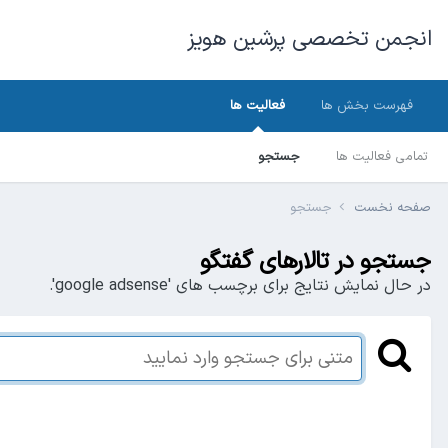
انجمن تخصصی پرشین هویز
فهرست بخش ها
فعالیت ها
تمامی فعالیت ها
جستجو
صفحه نخست
جستجو
جستجو در تالارهای گفتگو
در حال نمایش نتایج برای برچسب های 'google adsense'.