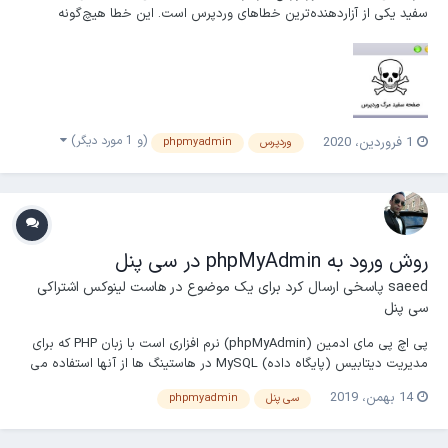
سفید یکی از آزاردهنده‌ترین خطاهای وردپرس است. این خطا هیچ‌گونه
خروجی ندارد و هیچ پیامی را منتشر نمی‌کند! به ‌این صورت که آدرس
سایت‌تان را وارد می‌کنید و هیچ چیزی مشاهده نمی‌کنید جز صفحه سفید.
(همانند این است که سایت‌تان مرده و کفن سفی...
(و 1 مورد دیگر)
1 فروردین، 2020
وردپرس
phpmyadmin
روش ورود به phpMyAdmin در سی پنل
saeed
پاسخی ارسال کرد برای یک موضوع در
هاست لینوکس اشتراکی
سی پنل
پی اچ پی مای ادمین (phpMyAdmin) نرم افزاری است با زبان PHP که برای
مدیریت دیتابیس (پایگاه داده) MySQL در هاستینگ ها از آنها استفاده می
شود. در صورتی که کنترل پنل هاست شما سی پنل می باشد جهت ورود به
14 بهمن، 2019
سی پنل
phpmyadmin
phpMyAdmin در سی پنل، وارد کنترل پنل سی پنل خود شوید. سپس گزینه
ی phpMyAdmin را انتخاب کنید....