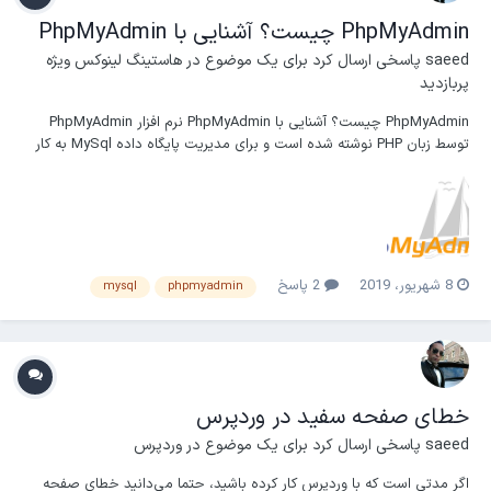
PhpMyAdmin چیست؟ آشنایی با PhpMyAdmin
saeed
پاسخی ارسال کرد برای یک موضوع در
هاستینگ لینوکس ویژه
پربازدید
PhpMyAdmin چیست؟ آشنایی با PhpMyAdmin نرم افزار PhpMyAdmin
توسط زبان PHP نوشته شده است و برای مدیریت پایگاه داده MySql به کار
گرفته می شود. phpMyAdmin از طیف گستره ای از عملیات های MySql
پشتیبانی می کند. پی‌ اچ‌ پی‌ مای‌ ادمین می‌تواند وظایفی مانند ایجاد تغییر و
یا حذف پایگاه داده، جداول، فیل...
8 شهریور، 2019
2 پاسخ
mysql
phpmyadmin
خطای صفحه سفید در وردپرس
saeed
پاسخی ارسال کرد برای یک موضوع در
وردپرس
اگر مدتی است که با وردپرس کار کرده باشید، حتما می‌دانید خطای صفحه