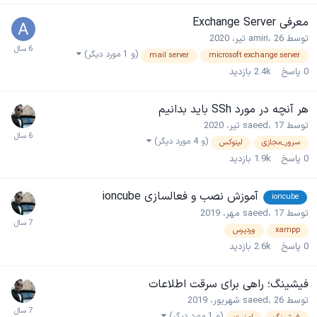
معرفی Exchange Server
توسط
26 تیر، 2020
،
amiri
(و 1 مورد دیگر)
mail server
microsoft exchange server
0
پاسخ
2.4k
بازدید
هر آنچه در مورد SSh باید بدانیم
توسط
17 تیر، 2020
،
saeed
(و 4 مورد دیگر)
سرور_مجازی
لینوکس
0
پاسخ
1.9k
بازدید
آموزش نصب و فعالسازی ioncube
ioncube
توسط
17 مهر، 2019
،
saeed
xampp
وردپرس
0
پاسخ
2.6k
بازدید
فیشینگ؛ راهی برای سرقت اطلاعات
توسط
26 شهریور، 2019
،
saeed
(و 1 مورد دیگر)