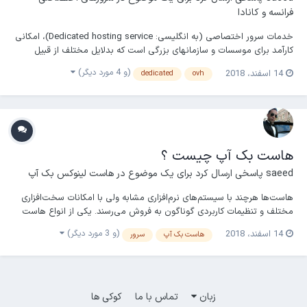
فرانسه و کانادا
خدمات سرور اختصاصی (به انگلیسی: Dedicated hosting service)، امکانی
کارآمد برای موسسات و سازمانهای بزرگی است که بدلایل مختلف از قبیل
ضرورت امنیت و پایداری بالا برای اطلاعات و خدماتشان نمی‌خواهند از
(و 4 مورد دیگر)
14 اسفند، 2018
dedicated
ovh
سرورهای اشتراکی با دیگران استفاده نمایند. در این نوع سرویس امکانات
متنوعی برای سرویس گیرنده فراهم می‌شو...
هاست بک آپ چیست ؟
saeed
پاسخی ارسال کرد برای یک موضوع در
هاست لینوکس بک آپ
هاست‌ها هرچند با سیستم‌های نرم‌افزاری مشابه ولی با امکانات سخت‌افزاری
مختلف و تنظیمات کاربردی گوناگون به فروش می‌رسند. یکی از انواع هاست
که در بسیاری از شرکت‌های میزبانی وب ارائه می‌شود، هاست بک آپ است.
(و 3 مورد دیگر)
14 اسفند، 2018
هاست بک آپ
سرور
هاست بک آپ با هدف استفاده به عنوان نسخه‌ی پشتیبان از سروری دیگر
خریداری می‌شود. ویژگی مهم این گون...
زبان
تماس با ما
کوکی ها