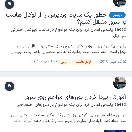
چطور یک سایت وردپرس را از لوکال هاست
وردپرس
به سرور منتقل کنیم؟
saeed
پاسخی ارسال کرد برای یک موضوع در
هاست لینوکس اشتراکی
سی پنل
یکی از پرکاربردترین آموزش های وردپرس برای مبتدیان، انتقال وردپرس از
لوکال است. البته خوب است بدانید که نه تنها مبتدیان، بلکه برنامه نویسان
بزرگ هم از روش انتقال وردپرس به هاست برای طراحی سایت استفاده می
(و 1 مورد دیگر)
22 مهر، 2019
لوکال هاست
سرور
کنند. چون به راحتی هر تغییری بخواهند در لوکال ایجاد می کنند و سایت
نهایی را بدون کمترین ایرادی تح...
آموزش پیدا کردن یوزرهای مزاحم روی سرور
saeed
پاسخی ارسال کرد برای یک موضوع در
سرورهای اختصاصی
در این مقاله آموزش پیدا کردن یوزر هایی که ممکن است به سایت یا سرور
شما حمله کنند یا راندمان سایت یا سرور شما را کاهش دهند آموزش داده
خواهد شد. جهت انجام این آزمایش شما باید به SSH دسترسی داشته باشید