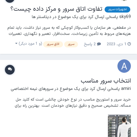
تفاوت اتاق سرور و مرکز داده چیست؟
تجهیزات سرور
sky69
پاسخی ارسال کرد برای یک موضوع در
دیتاسنتر ها
در مقطعی، هر سازمان یا کسب‌وکار کوچکی که به سرور نیاز داشت، باید تمام
هزینه‌های مربوط به تأمین زیرساخت، سخت‌افزار، تعمیر و نگهداری، تعمیرات
و ارائه کلیه تجهیزات مربوطه به اتاق سرور اختصاصی را متحمل می‌شد. البته
(و 1 مورد دیگر)
1 دی، 2023
2 پاسخ
سرور
اتاق سرور
در سال های اخیر به لطف توسعه سرویس های ابری و تسریع دسترسی به
لینک های فیبر نوری، راهکاره...
انتخاب سرور مناسب
amiri
پاسخی ارسال کرد برای یک موضوع در
سرورهای نیمه اختصاصی
خرید سرور و استوریج مناسب در نوع خودش چالشی است که کلید حل
مسأله، تشخیص صحیح و دقیق نیازهای خودمان است. بهترین راه برای
انتخاب سرور و استوریج مناسب طوری که نه بیش از حد خرج کنید و نه کم
بگذارید، این است که ویژگی‌های سخت‌ افزار مورد نظر را متناسب با کار و
وظیفه‌ای که قرار است به سرور و استوریج اختصاص...