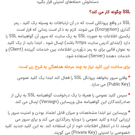
دستخوش حمله‌های امنیتی قرار بگیرد
SSL چگونه کار می کند؟
SSL در واقع پروتکلی است که در آن ارتباطات به وسیله یک کلید ، رمز
گذاری (Encryption) می شوند. لازم به ذکر است زمانی که قرار است
یکسری اطلاعات به صورت SSL به یک سایت که سرور آن گواهینامه SSL را
دارد (ابتدای آدرس سایت https باشد) ازسال شود ، ابتدا باید از یک کلید
به عنوان قالبی برای به رمز درآوردن اطلاعات بین خدمات گیرنده (Client) و
خدمات دهنده (Server) استفاده شود.
برای ساخت این کلید نیاز به چند مرحله هماهنگی به شرح زیر است:
*
وقتی سرور بخواهد پروتکل SSL را فعال کند ابتدا یک کلید عمومی
(Public Key) می سازد.
*
سپس کلید عمومی را همراه با یک درخواست گواهینامه SSL به یکی از
صادرکنندگان این گواهینامه مثل وریساین (Verisign) ارسال می کند.
*
وریساین نیز ابتدا مشخصات و میزان قابل اعتماد بودن و امنیت سرور را
ارزیابی کرده و کلید عمومی را دوباره رمزگذاری می کند و برای سرور می
فرستد تا در انتقال اطلاعات خود از آن استفاده کند. به این کلید جدید کلید
خصوصی یا امنیتی (Private Key) می گویند.