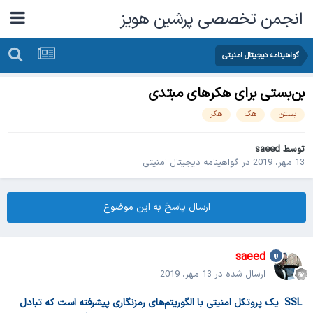
انجمن تخصصی پرشین هویز
گواهینامه دیجیتال امنیتی
بن‌بستی برای هکرهای مبتدی
بستن
هک
هکر
توسط
saeed
13 مهر، 2019
در
گواهینامه دیجیتال امنیتی
ارسال پاسخ به این موضوع
saeed
ارسال شده در
13 مهر، 2019
SSL یک پروتکل امنیتی با الگوریتم‌های رمزنگاری پیشرفته است که تبادل