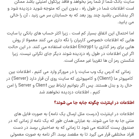
سایت بانک شما از شما رمز بخواهد و فاقد پرتکول امنیتی باشد ممکن
است اطلاعات شما در طول راه ، بدون این که متوجه شوید دزدیده شود و
اگر بدشانس باشید چند روز بعد که به حسابتان سر می زنید ، آن را خالی
می یابید.
اما احتمال این اتفاق بسیار کم است ، زیرا اکثر حساب های بانکی یا سایت
هایی که اطلاعات خصوصی کاربران را نگه داری می کنند معمولا از روش
هایی برای رمز گذاری یا Encrypt اطلاعات استفاده می کنند. در این حالت
اگر این اطلاعات در طول راه دزدیده شوند دیگر جای نگرانی نیست. زیرا
شکستن رمز آن ها تقریبا غیر ممکن است.
زمانی که آدرس یک وب سایت را در مرورگر وارد می کنیم ، اطلاعات بین
کامپیوتر ما (Client) و کامپیوتری که سایت روی آن قرار دارد (Server) در
حال رد و بدل هستند. پس اگر بتوانیم ارتباط بین Client و Server را امن
کنیم ، اطلاعات دزدیده نخواهند شد
اطلاعات در اینترنت چگونه جابه جا می شوند؟
اطلاعات در اینترنت (درست مثل ارسال یک نامه) به صورت فایل های
متنی جا به جا می شوند. به عبارتی همان طور که یک نامه از زمانی که در
صندوق پست گذاشته می شود تا زمانی که به صاحبش برسد در دست
افراد مختلفی قرار می گیرد تا به مقصد برسد. اگر نامه به صورت معمولی