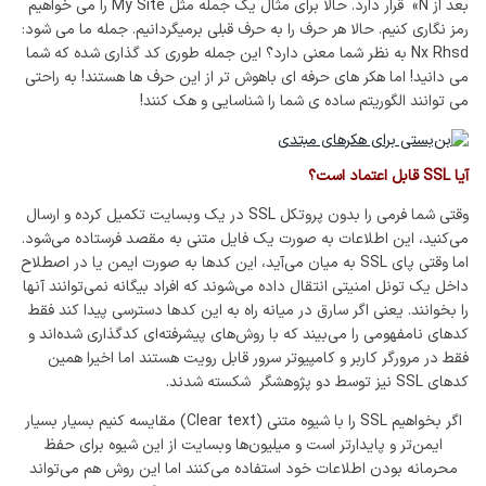
بعد از N» قرار دارد. حالا برای مثال یک جمله مثل My Site را می خواهیم
رمز نگاری کنیم. حالا هر حرف را به حرف قبلی برمیگردانیم. جمله ما می شود:
Nx Rhsd به نظر شما معنی دارد؟ این جمله طوری کد گذاری شده که شما
می دانید! اما هکر های حرفه ای باهوش تر از این حرف ها هستند! به راحتی
می توانند الگوریتم ساده ی شما را شناسایی و هک کنند!
آیا SSL قابل اعتماد است؟
وقتی شما فرمی را بدون پروتکل SSL در یک وبسایت تکمیل کرده و ارسال
می‌کنید، این اطلاعات به صورت یک فایل متنی به مقصد فرستاده می‌شود.
اما وقتی پای SSL به میان می‌آید، این کدها به صورت ایمن یا در اصطلاح
داخل یک تونل امنیتی انتقال داده می‌شوند که افراد بیگانه نمی‌توانند آنها
را بخوانند. یعنی اگر سارق در میانه راه به این کدها دسترسی پیدا کند فقط
کدهای نامفهومی را می‌بیند که با روش‌های پیشرفته‌ای کدگذاری شده‌اند و
فقط در مرورگر کاربر و کامپیوتر سرور قابل رویت هستند اما اخیرا همین
کدهای SSL نیز توسط دو پژوهشگر شکسته شدند.
اگر بخواهیم SSL را با شیوه متنی (Clear text) مقایسه کنیم بسیار بسیار
ایمن‌تر و پایدارتر است و میلیون‌ها وبسایت از این شیوه برای حفظ
محرمانه بودن اطلاعات خود استفاده می‌کنند اما این روش هم می‌تواند