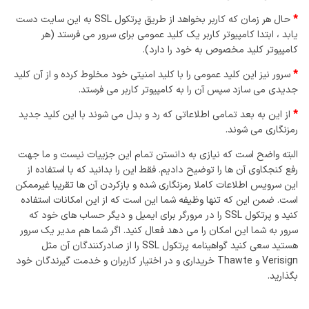
*
حال هر زمان که کاربر بخواهد از طریق پرتکول SSL به این سایت دست
یابد ، ابتدا کامپیوتر کاربر یک کلید عمومی برای سرور می فرستد (هر
کامپیوتر کلید مخصوص به خود را دارد).
*
سرور نیز این کلید عمومی را با کلید امنیتی خود مخلوط کرده و از آن کلید
جدیدی می سازد سپس آن را به کامپیوتر کاربر می فرستد.
*
از این به بعد تمامی اطلاعاتی که رد و بدل می شوند با این کلید جدید
رمزنگاری می شوند.
البته واضح است که نیازی به دانستن تمام این جزییات نیست و ما جهت
رفع کنجکاوی آن ها را توضیح دادیم. فقط این را بدانید که با استفاده از
این سرویس اطلاعات کاملا رمزنگاری شده و بازکردن آن ها تقریبا غیرممکن
است. ضمن این که تنها وظیفه شما این است که از این امکانات استفاده
کنید و پرتکول SSL را در مرورگر برای ایمیل و دیگر حساب های خود که
سرور به شما این امکان را می دهد فعال کنید. اگر شما هم مدیر یک سرور
هستید سعی کنید گواهینامه پرتکول SSL را از صادرکنندگان آن مثل
Verisign و Thawte خریداری و در اختیار کاربران و خدمت گیرندگان خود
بگذارید.