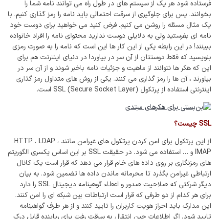
فرستاده شود هر یک از سیستم های در طول راه می توانند نامه شما را
بخوانند. پس برای جلوگیری از سرقت احتمالی باید نامه را رمز گذاری کنیم. با
یک مثال مسئله را روشن می کنیم. فرض کنید می خواهید برای دوست خود
نامه ای بفرستید ولی به دلایلی دوست ندارید محتوای نامه را افراد خانواده
ببینند! در این رابطه یکی از این کار ها این است که نامه را به صورت رمزی
بنویسید که فقط دوستتان از آن سر در بیاورد! در دنیای اینترنت هم برای
این که هکر ها نتوانند از ماهیت و جزئیات نامه باخبر شوند و از آن سر در
بیاورند ، آن ها را رمز گذاری می کنند. یکی از روش های متداول رمز گذاری
اینترنتی استفاده از پرتکول SSL (Secure Socket Layer) است.
SSL چیست؟
از این پرتکول برای امن کردن پرتکول های غیرامن مانند HTTP ، LDAP ،
IMAP و … استفاده می شود. در حقیقت SSL بر این اساس یکسری الگوریتم
های رمزنگاری بر روی داده های خام قرار می دهد که قرار است یک کانال
ارتباطی غیرامن بگذرد تا محرمانه ماندن داده ها تضمین شود. به بیان
دیگر شرکتی که صلاحیت صدور و اعطاء گوهینامه دیجیتال SSL را دارد
برای هر کدام از دو طرفی که قرار است ارتباطات بین شبکه ای را امن کنند.
این مدارک باید احراز هویت کاربران را تایید کنند و از هر طرف گواهینامه
تایید شود. اگر اطلاعات حین انتقال به سرقت رفت برای رباینده قابل درک